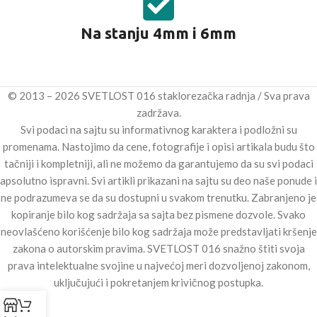
Na stanju 4mm i 6mm
© 2013 – 2026 SVETLOST 016 staklorezačka radnja / Sva prava
zadržava.
Svi podaci na sajtu su informativnog karaktera i podložni su
promenama. Nastojimo da cene, fotografije i opisi artikala budu što
tačniji i kompletniji, ali ne možemo da garantujemo da su svi podaci
apsolutno ispravni. Svi artikli prikazani na sajtu su deo naše ponude i
ne podrazumeva se da su dostupni u svakom trenutku. Zabranjeno je
kopiranje bilo kog sadržaja sa sajta bez pismene dozvole. Svako
neovlašćeno korišćenje bilo kog sadržaja može predstavljati kršenje
zakona o autorskim pravima. SVETLOST 016 snažno štiti svoja
prava intelektualne svojine u najvećoj meri dozvoljenoj zakonom,
uključujući i pokretanjem krivičnog postupka.