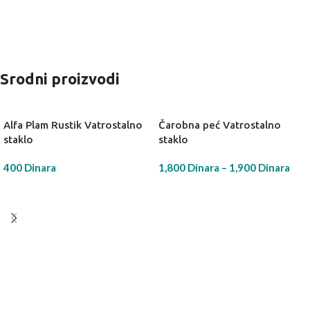
Srodni proizvodi
Alfa Plam Rustik Vatrostalno
Čarobna peć Vatrostalno
staklo
staklo
400
Dinara
1,800
Dinara
–
1,900
Dinara
DODAJ U KORPU
IZABERI OPCIJU