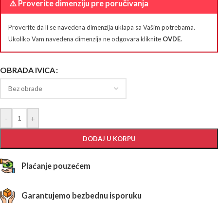
⚠️ Proverite dimenziju pre poručivanja
Proverite da li se navedena dimenzija uklapa sa Vašim potrebama.
Ukoliko Vam navedena dimenzija ne odgovara kliknite
OVDE
.
OBRADA IVICA
-
+
DODAJ U KORPU
Plaćanje pouzećem
Garantujemo bezbednu isporuku