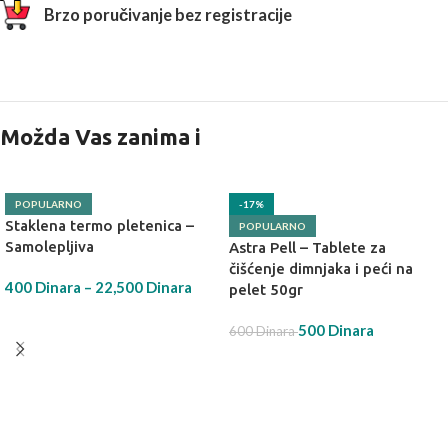
Brzo poručivanje bez registracije
Možda Vas zanima i
POPULARNO
-17%
Staklena termo pletenica –
POPULARNO
Samolepljiva
Astra Pell – Tablete za
čišćenje dimnjaka i peći na
400
Dinara
–
22,500
Dinara
pelet 50gr
IZABERI OPCIJU
500
Dinara
600
Dinara
DODAJ U KORPU