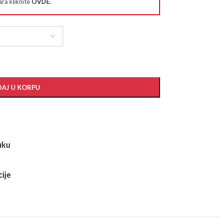
ra kliknite
OVDE
.
AJ U KORPU
uku
ije