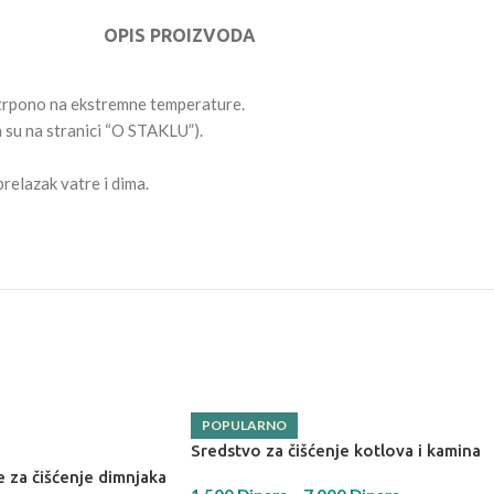
OPIS PROIZVODA
otrpono na ekstremne temperature.
a su na stranici “O STAKLU”).
relazak vatre i dima.
POPULARNO
Sredstvo za čišćenje kotlova i kamina
e za čišćenje dimnjaka