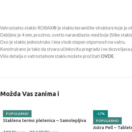
Vatrostalno staklo ROBAX® je staklo keramičke strukture koje je 
Debljine je 4 mm, prozirno, svetlo narandžaste-med boje (Slike stakl
Ovo je staklo jednostruko i ima visok stepen otpornosti na vatru.
Konstruirano je tako da stvara učinkovitu pregradu i ne dozvoljava p
Više detalja o vatrostalnom staklu možete pročitati
OVDE
Možda Vas zanima i
POPULARNO
-17%
Staklena termo pletenica – Samolepljiva
POPULARNO
Astra Pell – Tablet