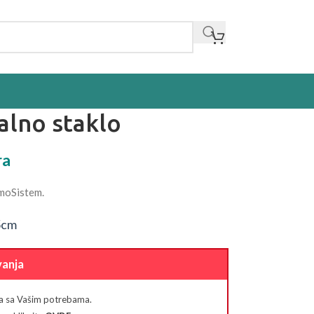
alno staklo
ra
moSistem.
5cm
vanja
pa sa Vašim potrebama.