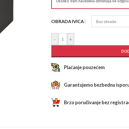
Ukoliko Vam navedena dimenzija ne odgova
OBRADA IVICA
-
+
DOD
Plaćanje pouzećem
Garantujemo bezbednu ispor
Brzo poručivanje bez registrac