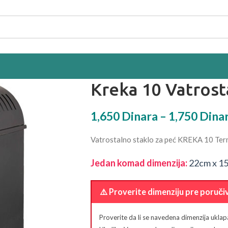
Kreka 10 Vatrost
1,650
Dinara
–
1,750
Dina
Vatrostalno staklo za peć KREKA 10 Ter
Jedan komad dimenzija:
22cm x 1
⚠️ Proverite dimenziju pre poruči
Proverite da li se navedena dimenzija ukla