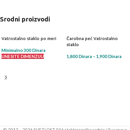
Srodni proizvodi
Vatrostalno staklo po meri
Čarobna peć Vatrostalno
staklo
Minimalno 300 Dinara
UNESITE DIMENZIJU
1,800
Dinara
–
1,900
Dinara
IZABERI OPCIJU
© 2013 – 2026 SVETLOST 016 staklorezačka radnja / Sva prava