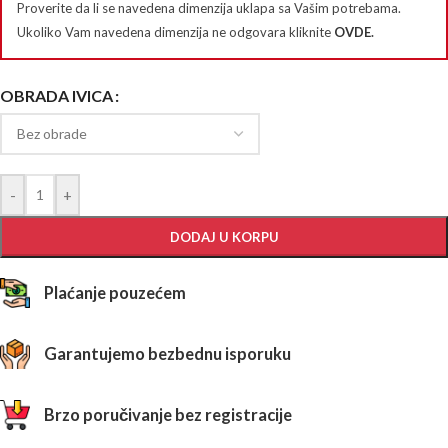
Proverite da li se navedena dimenzija uklapa sa Vašim potrebama.
Ukoliko Vam navedena dimenzija ne odgovara kliknite
OVDE
.
OBRADA IVICA
-
+
DODAJ U KORPU
Plaćanje pouzećem
Garantujemo bezbednu isporuku
Brzo poručivanje bez registracije