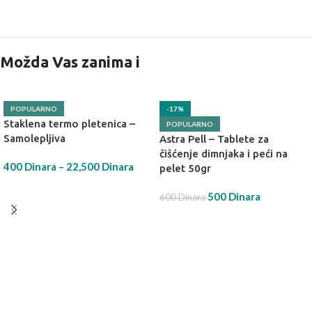
Možda Vas zanima i
POPULARNO
-17%
Staklena termo pletenica –
POPULARNO
Samolepljiva
Astra Pell – Tablete za
čišćenje dimnjaka i peći na
400
Dinara
–
22,500
Dinara
pelet 50gr
IZABERI OPCIJU
500
Dinara
600
Dinara
DODAJ U KORPU