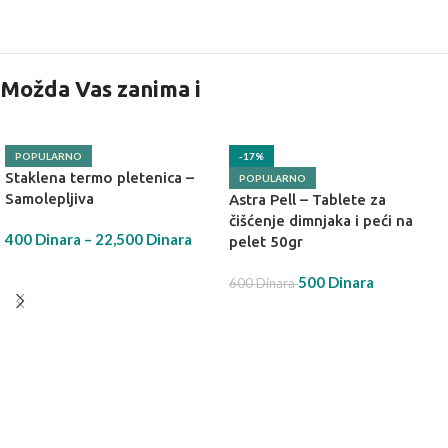
Možda Vas zanima i
POPULARNO
-17%
Staklena termo pletenica –
POPULARNO
Samolepljiva
Astra Pell – Tablete za
čišćenje dimnjaka i peći na
400
Dinara
–
22,500
Dinara
pelet 50gr
IZABERI OPCIJU
500
Dinara
600
Dinara
DODAJ U KORPU