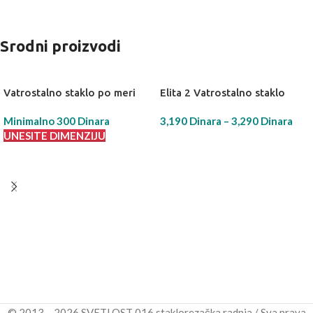
Srodni proizvodi
Vatrostalno staklo po meri
Elita 2 Vatrostalno staklo
Minimalno 300 Dinara
3,190
Dinara
–
3,290
Dinara
UNESITE DIMENZIJU
IZABERI OPCIJU
© 2013 – 2026 SVETLOST 016 staklorezačka radnja / Sva prava