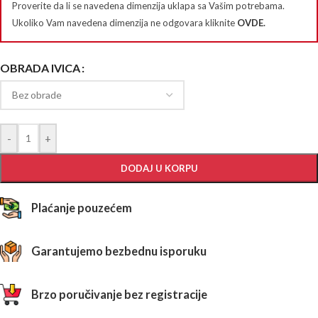
Proverite da li se navedena dimenzija uklapa sa Vašim potrebama.
Ukoliko Vam navedena dimenzija ne odgovara kliknite
OVDE
.
OBRADA IVICA
-
+
DODAJ U KORPU
Plaćanje pouzećem
Garantujemo bezbednu isporuku
Brzo poručivanje bez registracije