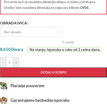
Proverite da li se navedena dimenzija uklapa sa Vašim potrebama.
Ukoliko Vam navedena dimenzija ne odgovara kliknite
OVDE
.
OBRADA IVICA
poništi
8,650
Dinara
Na stanju. Isporuka u roku od 2 radna dana.
-
+
DODAJ U KORPU
Plaćanje pouzećem
Garantujemo bezbednu isporuku