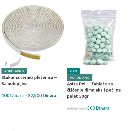
POPULARNO
-17%
Staklena termo pletenica –
POPULARNO
Samolepljiva
Astra Pell – Tablete za
čišćenje dimnjaka i peći na
400
Dinara
–
22,500
Dinara
pelet 50gr
IZABERI OPCIJU
500
Dinara
600
Dinara
DODAJ U KORPU