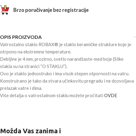
Brzo poručivanje bez registracije
OPIS PROIZVODA
Vatrostalno staklo ROBAX® je staklo keramičke strukture koje je
otrpono na ekstremne temperature.
Debljine je 4 mm, prozirno, svetlo narandžaste-med boje (Slike
stakla su na stranici “O STAKLU”).
Ovo je staklo jednostruko i ima visok stepen otpornosti na vatru.
Konstruirano je tako da stvara učinkovitu pregradu i ne dozvoljava
prelazak vatre i dima.
Više detalja o vatrostalnom staklu možete pročitati
OVDE
Možda Vas zanima i