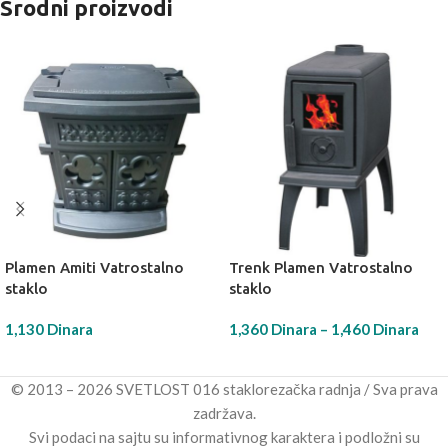
Srodni proizvodi
Plamen Amiti Vatrostalno
Trenk Plamen Vatrostalno
staklo
staklo
1,130
Dinara
1,360
Dinara
–
1,460
Dinara
DODAJ U KORPU
IZABERI OPCIJU
© 2013 – 2026 SVETLOST 016 staklorezačka radnja / Sva prava
zadržava.
Svi podaci na sajtu su informativnog karaktera i podložni su