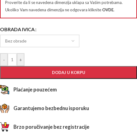
Proverite da li se navedena dimenzija uklapa sa Vašim potrebama.
Ukoliko Vam navedena dimenzija ne odgovara kliknite
OVDE
.
OBRADA IVICA
-
+
DODAJ U KORPU
Plaćanje pouzećem
Garantujemo bezbednu isporuku
Brzo poručivanje bez registracije