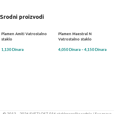
Srodni proizvodi
Plamen Amiti Vatrostalno
Plamen Maestral N
staklo
Vatrostalno staklo
1,130
Dinara
4,050
Dinara
–
4,150
Dinara
DODAJ U KORPU
IZABERI OPCIJU
© 2013 – 2026 SVETLOST 016 staklorezačka radnja / Sva prava