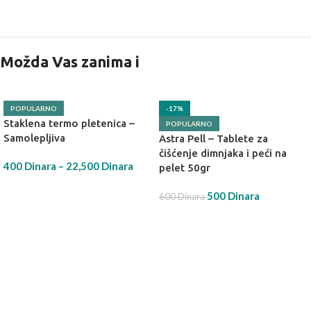
Možda Vas zanima i
POPULARNO
-17%
Staklena termo pletenica –
POPULARNO
Samolepljiva
Astra Pell – Tablete za
čišćenje dimnjaka i peći na
400
Dinara
–
22,500
Dinara
pelet 50gr
IZABERI OPCIJU
500
Dinara
600
Dinara
DODAJ U KORPU